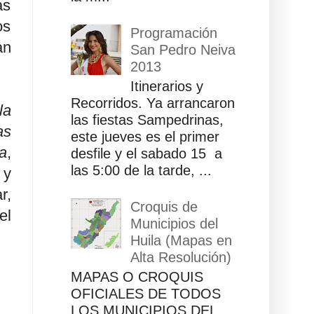
ás
os
Programación
an
San Pedro Neiva
2013
Itinerarios y
Recorridos. Ya arrancaron
la
las fiestas Sampedrinas,
as
este jueves es el primer
a
,
desfile y el sabado 15 a
las 5:00 de la tarde, ...
 y
r,
Croquis de
el
Municipios del
Huila (Mapas en
Alta Resolución)
MAPAS O CROQUIS
OFICIALES DE TODOS
LOS MUNICIPIOS DEL