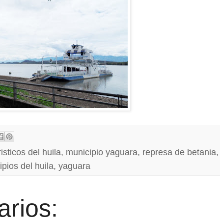
isticos del huila
,
municipio yaguara
,
represa de betania
,
pios del huila
,
yaguara
rios: