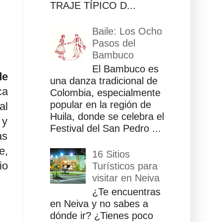
TRAJE TÍPICO D...
Baile: Los Ocho
Pasos del
Bambuco
El Bambuco es
de
una danza tradicional de
ca
Colombia, especialmente
popular en la región de
al
Huila, donde se celebra el
 y
Festival del San Pedro ...
as
e,
16 Sitios
io
Turísticos para
visitar en Neiva
¿Te encuentras
en Neiva y no sabes a
dónde ir? ¿Tienes poco