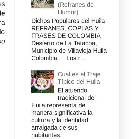
es
(Refranes de
Humor)
de
Dichos Populares del Huila
ra
REFRANES, COPLAS Y
do
FRASES DE COLOMBIA
so
Desierto de La Tatacoa,
Municipio de Villavieja Huila
Colombia Los r...
Cuál es el Traje
Típico del Huila
El atuendo
tradicional del
Huila representa de
manera significativa la
cultura y la identidad
arraigada de sus
habitantes.