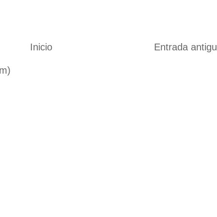
Inicio
Entrada antig
om)