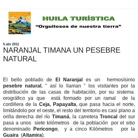
5 abr 2011
NARANJAL TIMANA UN PESEBRE
NATURAL
El bello poblado de
El Naranjal
es un hermosísimo
pesebre natural
, " así lo llaman " los visitantes por la
distribución de las casas de habitación, por su sistema
orográfico ya que está formado por un ramal de la
cordillera de la
Ceja, Papayalta
, que pasa hacia el norte,
limitándolo por el oeste, el resto del territorio es casi plano a
orilla derecha del río
Timaná
, la carretera
Troncal
del sur
pasa a unos siete kilómetros de la población por el sitio
denominado
Pericongo
, y a cinco Kilómetros por la
Guaira
(
Altamira
).