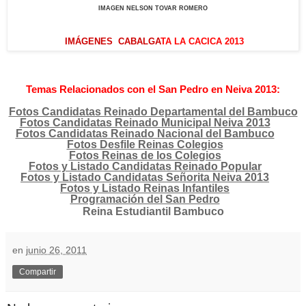
IMAGEN NELSON TOVAR ROMERO
IMÁGENES CABALGA
TA LA CACICA 2013
Temas Relacionados con el San Pedro en Neiva 2013:
Fotos Candidatas Reinado Departamental del Bambuco
Fotos Candidatas Reinado Municipal Neiva 2013
Fotos Candidatas Reinado Nacional del Bambuco
Fotos Desfile Reinas Colegios
Fotos Reinas de los Colegios
Fotos y Listado Candidatas Reinado Popular
Fotos y Listado Candidatas Señorita Neiva 2013
Fotos y Listado Reinas Infantiles
Programación del San Pedro
Reina Estudiantil Bambuco
en
junio 26, 2011
Compartir