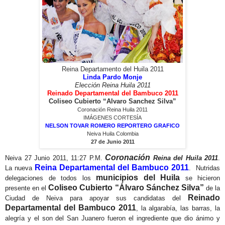
Reina Departamento del Huila 2011
Linda Pardo Monje
Elección Reina Huila 2011
Reinado Departamental del Bambuco 2011
Coliseo Cubierto “Alvaro Sanchez Silva”
Coronación
Reina Huila 2011
IMÁGENES CORTESÍA
NELSON TOVAR ROMERO REPORTERO GRAFICO
Neiva Huila Colombia
27 de Junio 2011
Coronación
Neiva 27 Junio 2011, 11:27 P.M.
Reina del Huila 2011
.
Reina Departamental del Bambuco
2011
La nueva
. Nutridas
municipios del Huila
delegaciones de todos los
se hicieron
Coliseo Cubierto “Álvaro Sánchez Silva”
presente en el
de la
Reinado
Ciudad de Neiva para apoyar sus candidatas del
Departamental del Bambuco 2011
, la algarabía, las barras, la
alegría y el son del San Juanero fueron el ingrediente que dio ánimo y