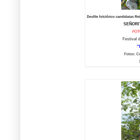
Desfile folclórico candidatas 
SEÑORIT
FOT
Festival 
“
Fotos: C