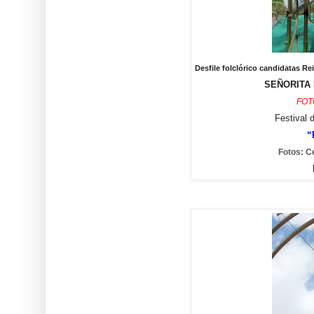
Desfile folclórico candidatas 
SEÑORITA 
FOT
Festival 
“
Fotos: C