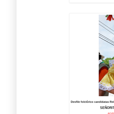
Desfile folclórico candidatas 
SEÑORIT
FOT