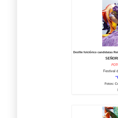
Desfile folclórico candidatas 
SEÑORI
FOT
Festival 
“
Fotos: C