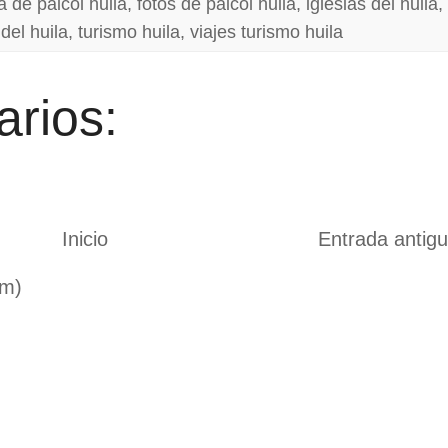
ia de paicol huila
,
fotos de paicol huila
,
iglesias del huila
,
del huila
,
turismo huila
,
viajes turismo huila
rios:
Inicio
Entrada antig
om)