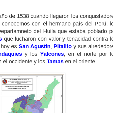
l año de 1538 cuando llegaron los conquistador
y conocemos con el hermano país del Perú, l
 Departamneto del Huila que estaba poblado p
s
que lucharon con valor y tenacidad contra l
 hoy es
San Agustín
,
Pitalito
y sus alrededor
ndaquies
y los
Yalcones
, en el norte por l
el occidente y los
Tamas
en el oriente.