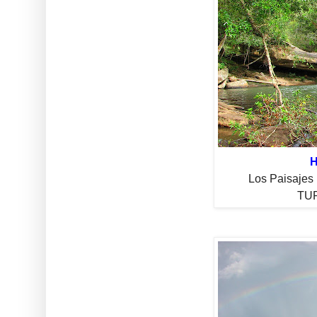
H
Los Paisajes 
TUR