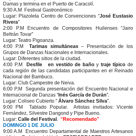
Damas y termina en el Puerto de Caracolí.
9:30 A.M Festival Gastronómico
Lugar: Plazoleta Centro de Convenciones “
José Eustasio
Rivera
”
2:00 P.M Encuentro de Compositores Huilenses “Jairo
Beltrán Tovar”
Lugar: Teatro Pigoanza.
4:00 P.M
Tarimas simultáneas
– Presentación de los
Grupos de Danzas Nacionales e Internacionales.
Lugar: Diferentes sitios de la ciudad.
4:00 P.M
Desfile en vestido de baño
y
traje típico
de
cada región de las candidatas participantes en el Reinado
Nacional del Bambuco.
Lugar: Club Campestre de Neiva.
6:00 P.M Segunda presentación del Encuentro Nacional e
Internacional de Danzas “
Inés García de Durán
”.
Lugar: Coliseo Cubierto “
Álvaro Sánchez Silva
”.
9:00 PM Tablado Popular. Artistas invitados: Vicente
Fernández, Silvestre Dangond y Pipe Bueno.
Lugar:
Calle del Festival
.
“Recomendado”
DOMINGO 1 DE JULIO
9:00 A.M Encuentro Departamental de Maestros Artesanos