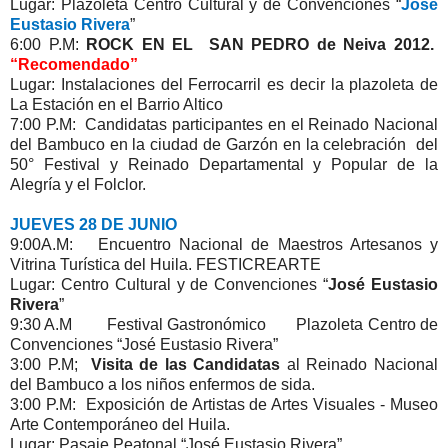
Lugar: Plazoleta Centro Cultural y de Convenciones “
José
Eustasio Rivera
”
6:00 P.M:
ROCK EN EL SAN PEDRO de Neiva 2012.
“Recomendado”
Lugar: Instalaciones del Ferrocarril es decir la plazoleta de
La Estación en el Barrio Altico
7:00 P.M: Candidatas participantes en el Reinado Nacional
del Bambuco en la ciudad de Garzón en la celebración del
50° Festival y Reinado Departamental y Popular de la
Alegría y el Folclor.
JUEVES 28 DE JUNIO
9:00A.M: Encuentro Nacional de Maestros Artesanos y
Vitrina Turística del Huila. FESTICREARTE
Lugar: Centro Cultural y de Convenciones “
José Eustasio
Rivera
”
9:30 A.M Festival Gastronómico Plazoleta Centro de
Convenciones “José Eustasio Rivera”
3:00 P.M;
Visita de las Candidatas
al Reinado Nacional
del Bambuco a los niños enfermos de sida.
3:00 P.M: Exposición de Artistas de Artes Visuales - Museo
Arte Contemporáneo del Huila.
Lugar: Pasaje Peatonal “José Eustasio Rivera”