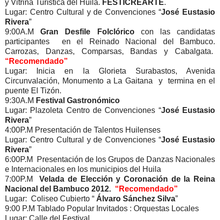
y Vitrina Turística del Huila.
FESTICREARTE
.
Lugar: Centro Cultural y de Convenciones “
José Eustasio
Rivera
”
9:00A.M
Gran Desfile Folclórico
con las candidatas
participantes en el Reinado Nacional del Bambuco.
Carrozas, Danzas, Comparsas, Bandas y Cabalgata.
“Recomendado”
Lugar: Inicia en la Glorieta Surabastos, Avenida
Circunvalación, Monumento a La Gaitana y termina en el
puente El Tizón.
9:30A.M
Festival Gastronómico
Lugar: Plazoleta Centro de Convenciones “
José Eustasio
Rivera
”
4:00P.M Presentación de Talentos Huilenses
Lugar: Centro Cultural y de Convenciones “
José Eustasio
Rivera
”
6:00P.M Presentación de los Grupos de Danzas Nacionales
e Internacionales en los municipios del Huila
7:00P.M
Velada de Elección y Coronación de la Reina
Nacional del Bambuco 2012.
“Recomendado”
Lugar: Coliseo Cubierto “
Álvaro Sánchez Silva
”
9:00 P.M Tablado Popular Invitados : Orquestas Locales
Lugar: Calle del Festival