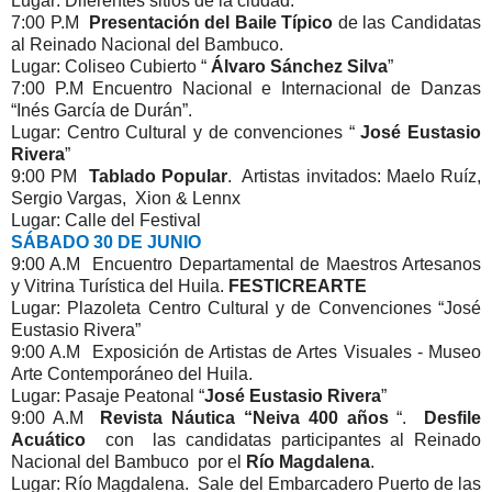
Lugar: Diferentes sitios de la ciudad.
7:00 P.M
Presentación del Baile Típico
de las Candidatas
al Reinado Nacional del Bambuco.
Lugar: Coliseo Cubierto “
Álvaro Sánchez Silva
”
7:00 P.M Encuentro Nacional e Internacional de Danzas
“Inés García de Durán”.
Lugar: Centro Cultural y de convenciones “
José Eustasio
Rivera
”
9:00 PM
Tablado Popular
. Artistas invitados: Maelo Ruíz,
Sergio Vargas, Xion & Lennx
Lugar: Calle del Festival
SÁBADO 30 DE JUNIO
9:00 A.M Encuentro Departamental de Maestros Artesanos
y Vitrina Turística del Huila.
FESTICREARTE
Lugar: Plazoleta Centro Cultural y de Convenciones “José
Eustasio Rivera”
9:00 A.M Exposición de Artistas de Artes Visuales - Museo
Arte Contemporáneo del Huila.
Lugar: Pasaje Peatonal “
José Eustasio Rivera
”
9:00 A.M
Revista Náutica “Neiva 400 años
“.
Desfile
Acuático
con las candidatas participantes al Reinado
Nacional del Bambuco por el
Río Magdalena
.
Lugar: Río Magdalena. Sale del Embarcadero Puerto de las