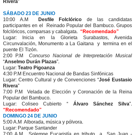
Rivera
”
SÁBADO 23 DE JUNIO
10:00 A.M
Desfile Folclórico
de las candidatas
participantes en el Reinado Popular del Bambuco. Grupos
folclóricos, comparsas y cabalgata.
“Recomendado”
Lugar: Inicia en la Glorieta Surabastos, Avenida
Circunvalación, Monumento a La Gaitana y termina en el
puente El Tizón.
2:00 P.M
Concurso Nacional de Interpretación Musical
“
Anselmo Durán Plazas
”.
Lugar:
Teatro Pigoanza
4:30 P.M Encuentro Nacional de Bandas Sinfónicas
Lugar: Centro Cultural y de Convenciones “
José Eustasio
Rivera
”
7:00 P.M Velada de Elección y Coronación de la Reina
Popular del Bambuco.
Lugar: Coliseo Cubierto “
Álvaro Sánchez Silva
”.
“Recomendado”
DOMINGO 24 DE JUNIO
5:00 A.M Alborada, música y pólvora.
Lugar: Parque Santander
7:00 A.M. Solemne Eucaristía en tributo a San Juan -