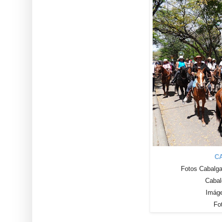
C
Fotos Cabalga
Cabal
Imáge
Fo