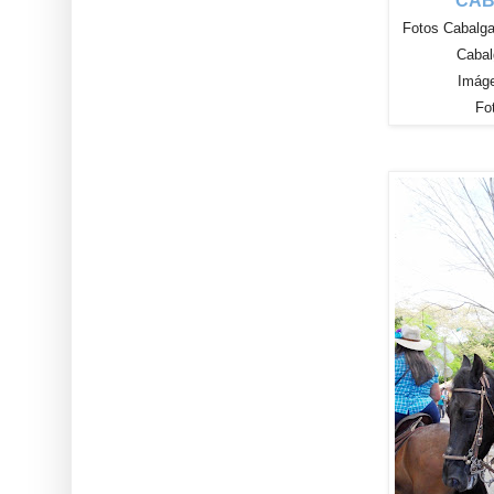
CAB
Fotos Cabalga
Cabal
Imág
Fo