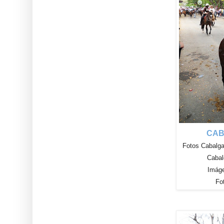
CAB
Fotos Cabalga
Cabal
Imág
Fo