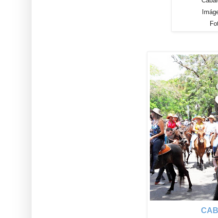
Cabal
Imág
Fo
CAB