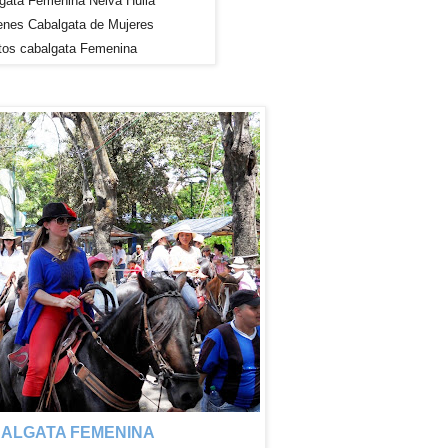
gata Femenina Neiva Huila
enes
Cabalgata de Mujeres
tos cabalgata Femenina
ALGATA FEMENINA