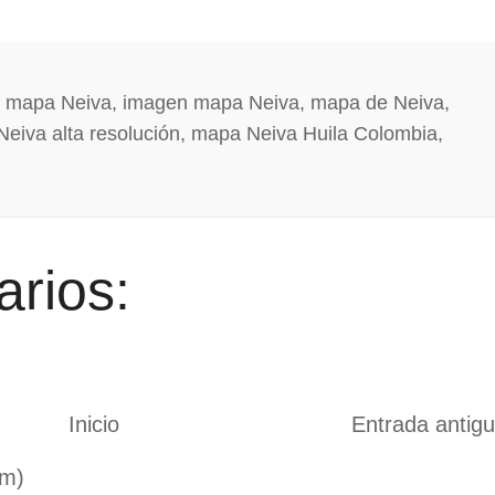
o mapa Neiva
,
imagen mapa Neiva
,
mapa de Neiva
,
eiva alta resolución
,
mapa Neiva Huila Colombia
,
rios:
Inicio
Entrada antig
om)