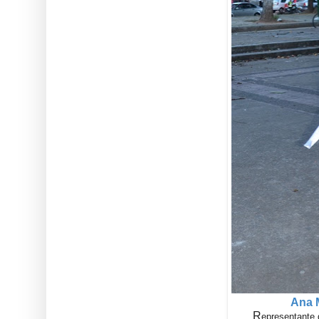
Ana 
R
epresentante