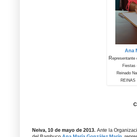
Ana 
R
epresentante
Fiestas
Reinado Na
REINAS
C
Neiva, 10 de mayo de 2013.
Ante la Organizaci
del Bambuco
Ana María González Marín
,
repre