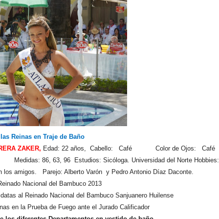
 las Reinas en Traje de Baño
ERA ZAKER,
Edad: 22 años, Cabello: Café Color de Ojos: Café
idas: 86, 63, 96 Estudios: Sicóloga. Universidad del Norte Hobbies:
on los amigos. Parejo: Alberto Varón y Pedro Antonio Díaz Daconte.
 Reinado Nacional del Bambuco 2013
idatas al Reinado Nacional del Bambuco Sanjuanero Huilense
nas en la Prueba de Fuego ante el Jurado Calificador
de los diferentes Departamentos en vestido de baño