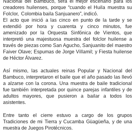
Nacional del Bambuco, será el mejor escenario para los
creadores huilenses, porque “cuando el Huila muestra su
Folclor, Colombia baila Sanjuanero”, indicó.
El acto que inició a las cinco en punto de la tarde y se
extendió por hora y cuarenta y cinco minutos, fue
amenizado por la Orquesta Sinfónica de Vientos, que
interpretó una majestuosa muestra del folclor huilense a
través de piezas como S
an Agucho, Sanjuanito del maestro
Faiver Olave; E
spumas de Jorge Villamil; y Fiesta huilense
de Héctor Álvarez.
Así mismo, las actuales reinas Popular y Nacional del
Bambuco, interpretaron el baile que el año pasado las llevó
a alzarse con la corona. Una muestra de baile tradicional
fue también interpretada por quince parejas infantiles y de
adultos mayores, que pusieron a bailar a todos los
asistentes.
Entre tanto el cierre estuvo a cargo de los grupos
Tradiciones de mi Tierra y
Cucamba Güagüeña
, y de una
muestra de Juegos Pirotécnicos.