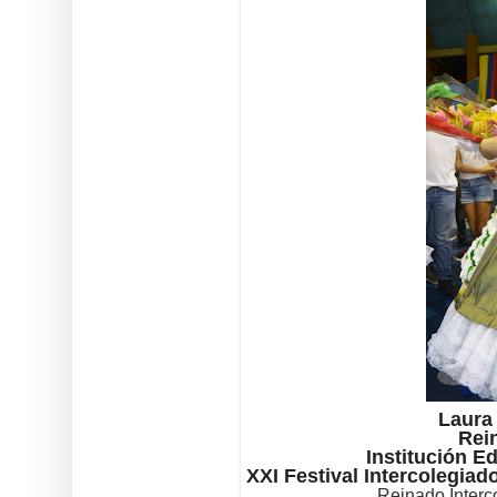
Laura
Rein
Institución E
XXI Festival Intercolegia
Reinado Interc