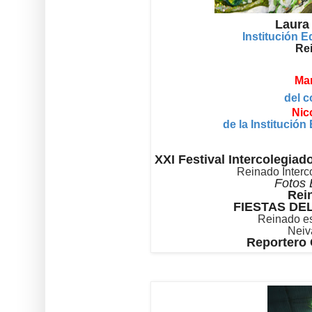
Laura
Institución 
Rei
Mar
del c
Nic
de la Institució
XXI Festival Intercolegia
Reinado Interc
Fotos 
Rein
FIESTAS DE
Reinado es
Neiv
Reportero 