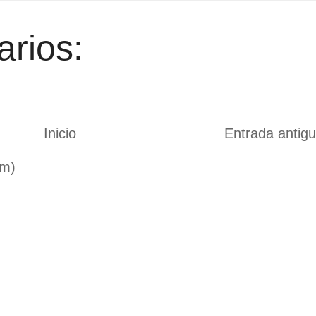
rios:
Inicio
Entrada antig
om)