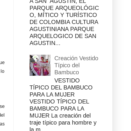
A SAN AGUSTÍN, EL
PARQUE ARQUEOLÓGIC
O, MÍTICO Y TURÍSTICO
DE COLOMBIA CULTURA
AGUSTINIANA PARQUE
ARQUELOGICO DE SAN
AGUSTIN...
Creación Vestido
que
Típico del
 lo
Bambuco
VESTIDO
TÍPICO DEL BAMBUCO
PARA LA MUJER
VESTIDO TÍPICO DEL
 se
BAMBUCO PARA LA
MUJER La creación del
el
traje típico para hombre y
las
la m...