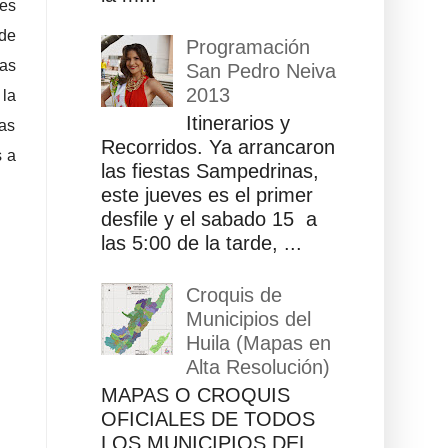
 es
 de
Programación
las
San Pedro Neiva
2013
 la
Itinerarios y
nas
Recorridos. Ya arrancaron
s a
las fiestas Sampedrinas,
este jueves es el primer
desfile y el sabado 15 a
las 5:00 de la tarde, ...
Croquis de
Municipios del
Huila (Mapas en
Alta Resolución)
MAPAS O CROQUIS
OFICIALES DE TODOS
LOS MUNICIPIOS DEL