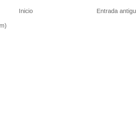
Inicio
Entrada antig
om)