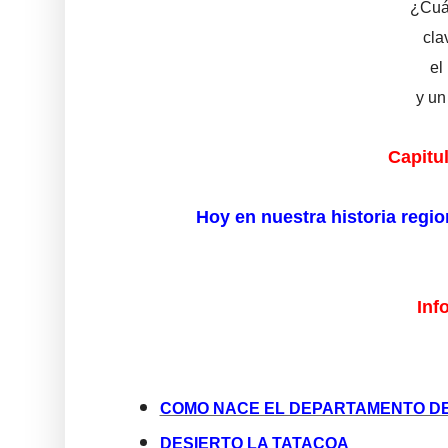
¿Cuá
cla
el
y un
Capitul
Hoy en nuestra historia regi
Inf
COMO NACE EL DEPARTAMENTO DE
DESIERTO LA TATACOA