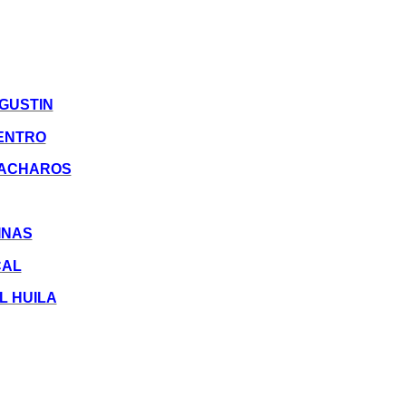
GUSTIN
ENTRO
UACHAROS
INAS
CAL
L HUILA