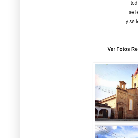
tod
se l
y se 
Ver Fotos Rec