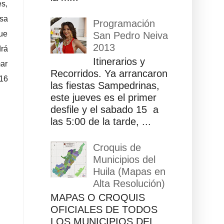
es,
esa
Programación
que
San Pedro Neiva
2013
drá
Itinerarios y
mar
Recorridos. Ya arrancaron
216
las fiestas Sampedrinas,
este jueves es el primer
desfile y el sabado 15 a
las 5:00 de la tarde, ...
Croquis de
Municipios del
Huila (Mapas en
Alta Resolución)
MAPAS O CROQUIS
OFICIALES DE TODOS
LOS MUNICIPIOS DEL