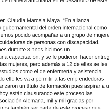
 de manera articulada en el desarrollo de este
ujer, Claudia Marcela Maya. “En alianza
o gubernamental del orden internacional como
emos podido acompañar a un grupo de mujer
 cuidadoras de personas con discapacidad.
nes durante 3 años hicimos un
a capacitación, y se le pudieron hacer entre
tas mujeres, pero además a 12 de ellas se les
estudios como el de enfermería y asistencia
do ello les va a permitir a las emprendedoras
anzaron un título de formación pues aspirar a 
 hoy están clausurando este proceso las
Asociación Alemana, mil y mil gracias por
ros también ser parte de este proceso que