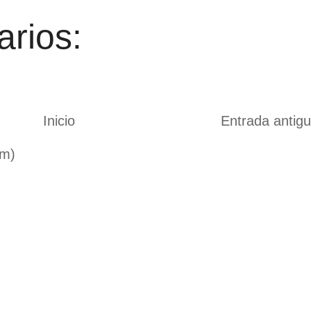
rios:
Inicio
Entrada antig
om)