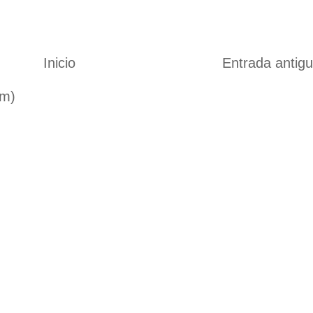
Inicio
Entrada antig
om)