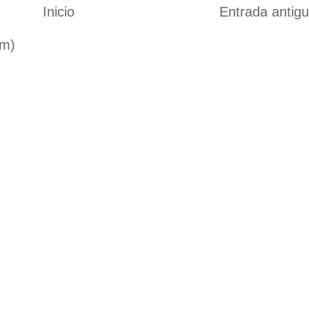
Inicio
Entrada antig
om)