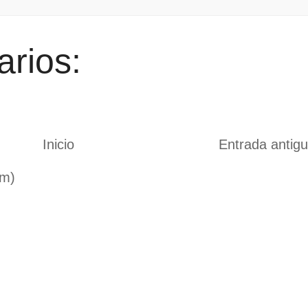
rios:
Inicio
Entrada antig
om)