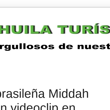
brasileña Middah
n videoclip en