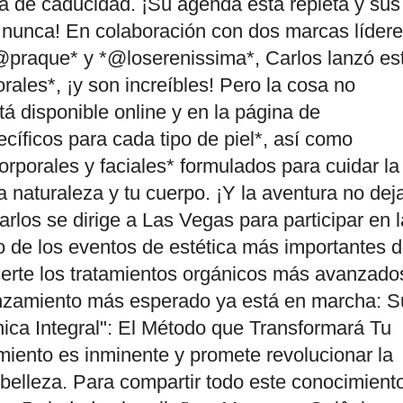
ha de caducidad. ¡Su agenda está repleta y sus
nunca! En colaboración con dos marcas líder
@praque* y *@loserenissima*, Carlos lanzó es
ales*, ¡y son increíbles! Pero la cosa no
tá disponible online y en la página de
íficos para cada tipo de piel*, así como
orporales y faciales* formulados para cuidar la
a naturaleza y tu cuerpo. ¡Y la aventura no dej
arlos se dirige a Las Vegas para participar en l
o de los eventos de estética más importantes d
certe los tratamientos orgánicos más avanzado
anzamiento más esperado ya está en marcha: S
ánica Integral": El Método que Transformará Tu
miento es inminente y promete revolucionar la
belleza. Para compartir todo este conocimiento