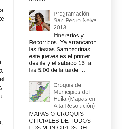
es
Programación
te
San Pedro Neiva
2013
Itinerarios y
Recorridos. Ya arrancaron
las fiestas Sampedrinas,
este jueves es el primer
a
desfile y el sabado 15 a
a
las 5:00 de la tarde, ...
el
Croquis de
s
Municipios del
u
Huila (Mapas en
Alta Resolución)
MAPAS O CROQUIS
OFICIALES DE TODOS
,
LOS MUNICIPIOS DEL