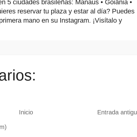
o en 5 ciudades brasileñas: Manaus • Goiânia •
eres reservar tu plaza y estar al día? Puedes
primera mano en su Instagram. ¡Visítalo y
rios:
Inicio
Entrada antig
om)