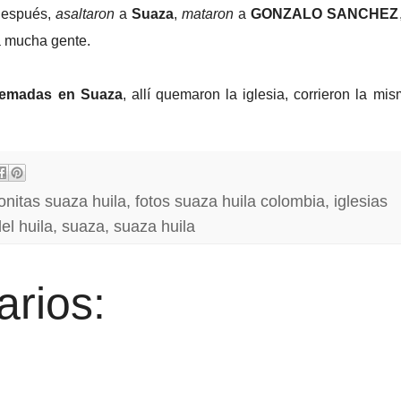
después,
asaltaron
a
Suaza
,
mataron
a
GONZALO SANCHEZ
a mucha gente.
emadas en Suaza
, allí quemaron la iglesia, corrieron la mi
onitas suaza huila
,
fotos suaza huila colombia
,
iglesias
el huila
,
suaza
,
suaza huila
rios: