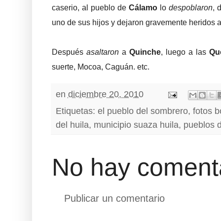
caserio, al pueblo de
Cálamo
lo
despoblaron
, 
uno de sus hijos y dejaron gravemente heridos 
Después
asaltaron
a
Quinche
, luego a las
Qu
suerte, Mocoa, Caguán. etc.
en
diciembre 20, 2010
Etiquetas:
el pueblo del sombrero
,
fotos b
del huila
,
municipio suaza huila
,
pueblos d
No hay comenta
Publicar un comentario