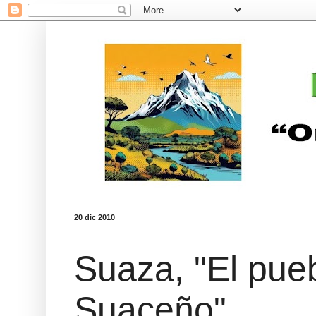
20 dic 2010
Suaza, "El pue
Suaceño"