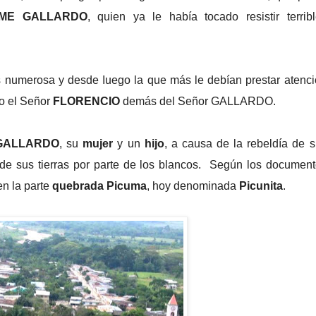
ME GALLARDO
, quien ya le había tocado resistir terrib
s numerosa y desde Iuego la que más le debían prestar atenc
o el Señor
FLORENCIO
demás del Señor GALLARDO.
GALLARDO
, su
mujer
y un
hijo
, a causa de la rebeldía de 
e sus tierras por parte de los blancos. Según los document
n la parte
quebrada Picuma
, hoy denominada
Picunita
.