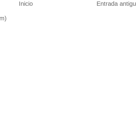
Inicio
Entrada antig
om)