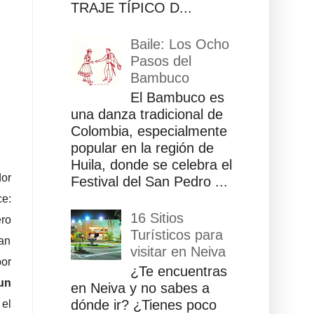
TRAJE TÍPICO D...
Baile: Los Ocho
Pasos del
Bambuco
El Bambuco es
una danza tradicional de
Colombia, especialmente
popular en la región de
Huila, donde se celebra el
dor
Festival del San Pedro ...
ce:
16 Sitios
ro
Turísticos para
han
visitar en Neiva
por
¿Te encuentras
un
en Neiva y no sabes a
dónde ir? ¿Tienes poco
 el