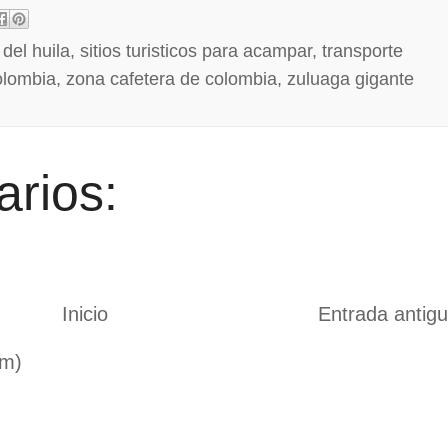
 del huila
,
sitios turisticos para acampar
,
transporte
olombia
,
zona cafetera de colombia
,
zuluaga gigante
rios:
Inicio
Entrada antig
om)