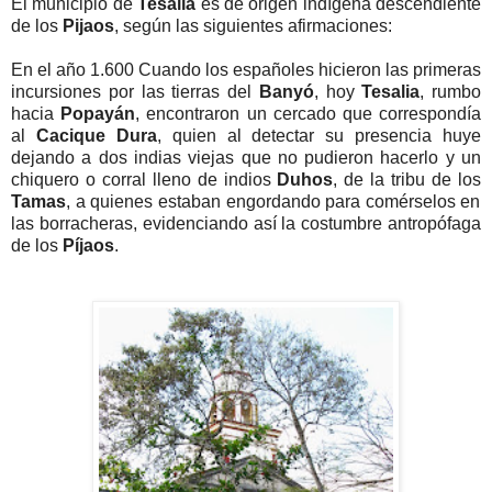
El municipio de
Tesalia
es de origen indígena descendiente
de los
Pijaos
, según las siguientes afirmaciones:
En el año 1.600 Cuando los españoles hicieron las primeras
incursiones por las tierras del
Banyó
, hoy
Tesalia
, rumbo
hacia
Popayán
, encontraron un cercado que correspondía
al
Cacique
Dura
, quien al detectar su presencia huye
dejando a dos indias viejas que no pudieron hacerlo y un
chiquero o corral lleno de indios
Duhos
, de la tribu de los
Tamas
, a quienes estaban engordando para comérselos en
las borracheras, evidenciando así la costumbre antropófaga
de los
Píjaos
.