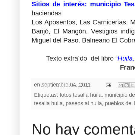
Sitios de interés: municipio Te
haciendas
Los Aposentos, Las Carnicerías, M
Barijó, El Mangón. Vestigios ind
Miguel del Paso. Balneario El Cobr
Texto extraído del libro
“
Huila
Fran
en
septiembre 04, 2011
Etiquetas:
fotos tesalia huila
,
municipio de
tesalia huila
,
paseos al huila
,
pueblos del 
No hay comenta