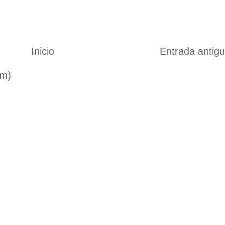
Inicio
Entrada antig
om)