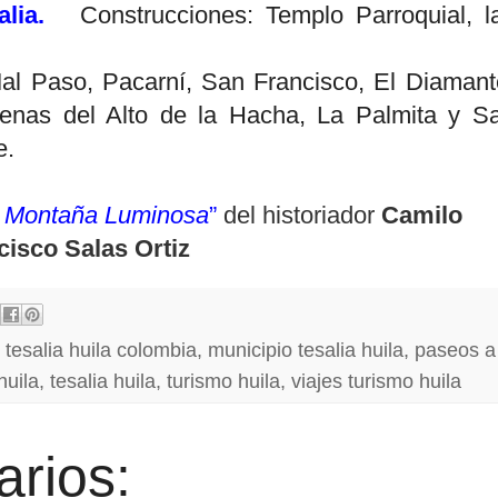
salia.
Construcciones: Templo Parroquial, l
al Paso, Pacarní, San Francisco, El Diamant
ígenas del Alto de la Hacha, La Palmita y S
e.
, Montaña Luminosa
”
del historiador
Camilo
cisco Salas Ortiz
 tesalia huila colombia
,
municipio tesalia huila
,
paseos a
huila
,
tesalia huila
,
turismo huila
,
viajes turismo huila
rios: