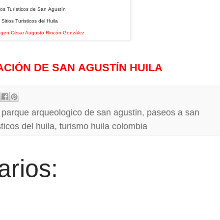
ios Turísticos de San Agustín
Sitios Turísticos del Huila
agen César Augusto Rincón González
ACIÓN DE SAN AGUSTÍN HUILA
,
parque arqueologico de san agustin
,
paseos a san
sticos del huila
,
turismo huila colombia
rios: