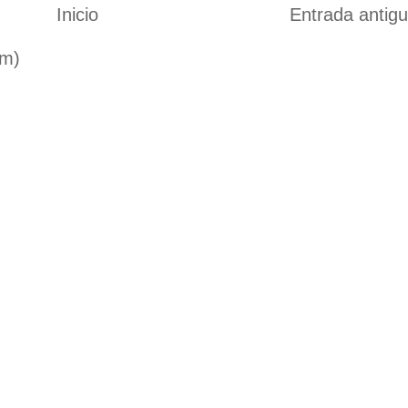
Inicio
Entrada antig
om)