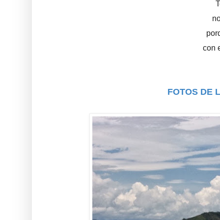
T
no
por
con e
FOTOS DE 