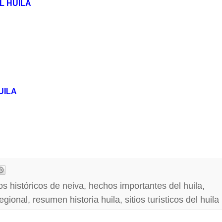
L HUILA
UILA
s históricos de neiva
,
hechos importantes del huila
,
regional
,
resumen historia huila
,
sitios turísticos del huila