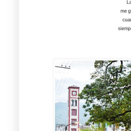
La
me g
cua
siemp