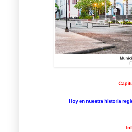
Munici
F
Capitu
Hoy en nuestra historia reg
In