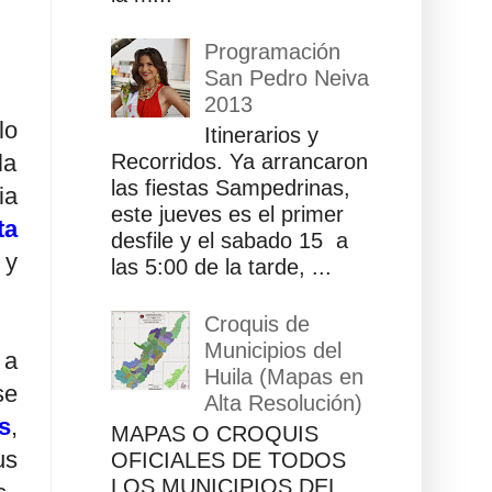
Programación
San Pedro Neiva
2013
lo
Itinerarios y
la
Recorridos. Ya arrancaron
las fiestas Sampedrinas,
ia
este jueves es el primer
ta
desfile y el sabado 15 a
y
las 5:00 de la tarde, ...
Croquis de
Municipios del
 a
Huila (Mapas en
se
Alta Resolución)
s
,
MAPAS O CROQUIS
us
OFICIALES DE TODOS
LOS MUNICIPIOS DEL