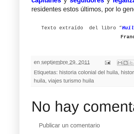
capitanes
y
seguidores
y
legali
residentes estos últimos, por lo ge
Texto extraído del libro “
Huil
Fran
en
septiembre 29, 2011
Etiquetas:
historia colonial del huila
,
histor
huila
,
viajes turismo huila
No hay comenta
Publicar un comentario