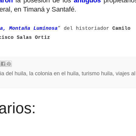
zaron
la posesión de los
antiguos
propietario
neral, en Timaná y Santafé.
a, Montaña Luminosa
” del historiador
Camilo
cisco Salas Ortiz
ia del huila
,
la colonia en el huila
,
turismo huila
,
viajes al
rios: