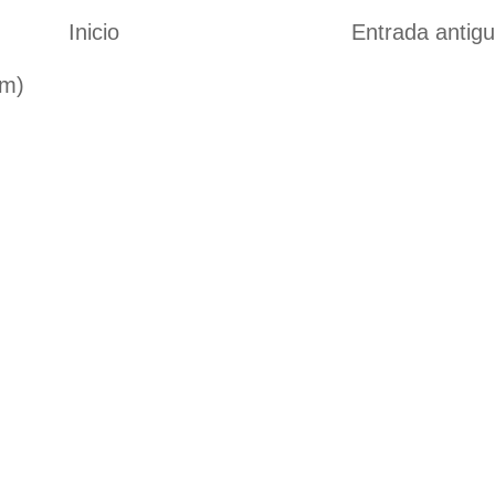
Inicio
Entrada antig
om)