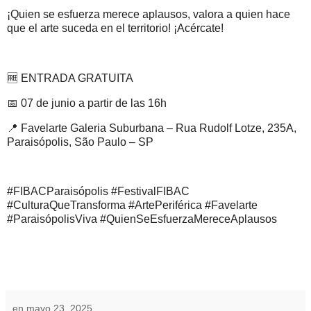
¡Quien se esfuerza merece aplausos, valora a quien hace
que el arte suceda en el territorio! ¡Acércate!
🆓
ENTRADA GRATUITA
📅
07 de junio a partir de las 16h
📍
Favelarte Galeria Suburbana – Rua Rudolf Lotze, 235A,
Paraisópolis, São Paulo – SP
#FIBACParaisópolis #FestivalFIBAC
#CulturaQueTransforma #ArtePeriférica #Favelarte
#ParaisópolisViva #QuienSeEsfuerzaMereceAplausos
en
mayo 23, 2025